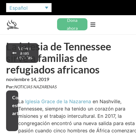
Español
Dona
ahora
La iglesia de Tennessee
Volver
a las
sirve a familias de
noticias
refugiados africanos
noviembre 14, 2019
Por:
NOTICIAS NAZARENAS
Compartir
La
Iglesia Grace de la Nazarena
en Nashville,
este
Tennessee, siempre ha tenido un corazón para
artículo
misiones y el trabajo intercultural. En 2017, la
congregación encontró una nueva salida para esta
pasión cuando cinco hombres de África comenzar