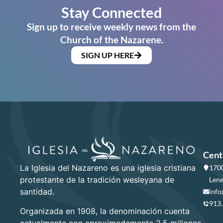
Stay Connected
Sign up to receive weekly news from the
Church of the Nazarene.
SIGN UP HERE
Cent
La Iglesia del Nazareno es una iglesia cristiana
1700
protestante de la tradición wesleyana de
Lene
santidad.
info
913
Organizada en 1908, la denominación cuenta
actualmente con aproximadamente 2.5 millones