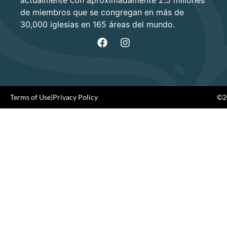
de miembros que se congregan en más de
30,000 iglesias en 165 áreas del mundo.
Terms of Use
|
Privacy Policy
©20