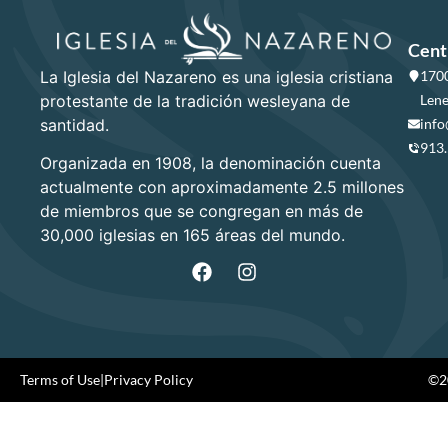
Cent
La Iglesia del Nazareno es una iglesia cristiana
1700
protestante de la tradición wesleyana de
Lene
santidad.
info
913
Organizada en 1908, la denominación cuenta
actualmente con aproximadamente 2.5 millones
de miembros que se congregan en más de
30,000 iglesias en 165 áreas del mundo.
Terms of Use
|
Privacy Policy
©20