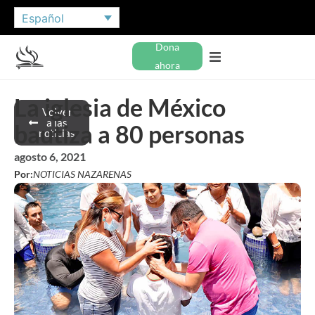
Español
Dona
ahora
La iglesia de México
Volver
a las
bautiza a 80 personas
noticias
agosto 6, 2021
Por:
NOTICIAS NAZARENAS