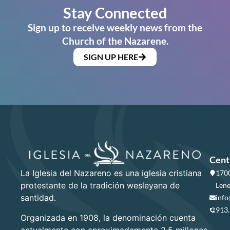
Stay Connected
Sign up to receive weekly news from the
Church of the Nazarene.
SIGN UP HERE
Cent
La Iglesia del Nazareno es una iglesia cristiana
1700
protestante de la tradición wesleyana de
Lene
santidad.
info
913
Organizada en 1908, la denominación cuenta
actualmente con aproximadamente 2.5 millones