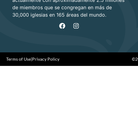
de miembros que se congregan en más de
30,000 iglesias en 165 áreas del mundo.
Terms of Use
|
Privacy Policy
©20