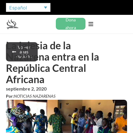
Español
Dona
ahora
La Iglesia de la
Volver
a las
Nazarena entra en la
noticias
República Central
Africana
septiembre 2, 2020
Por:
NOTICIAS NAZARENAS