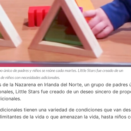
po único de padres y niños se reúne cada martes. Little Stars fue creado de un
de niños con necesidades adicionales.
us de la Nazarena en Irlanda del Norte, un grupo de padres
nales, Little Stars fue creado de un deseo sincero de pro
icionales.
dicionales tienen una variedad de condiciones que van des
imitantes de la vida o que amenazan la vida, hasta niños c