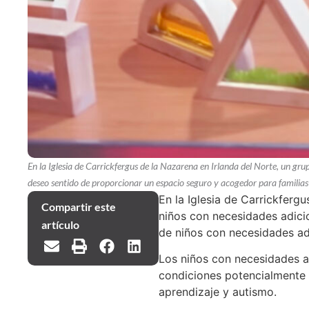
En la Iglesia de Carrickfergus de la Nazarena en Irlanda del Norte, un gru
deseo sentido de proporcionar un espacio seguro y acogedor para familias 
En la Iglesia de Carrickferg
Compartir este
niños con necesidades adicio
artículo
de niños con necesidades ad
Los niños con necesidades a
condiciones potencialmente l
aprendizaje y autismo.