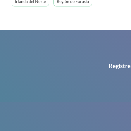
Irlanda del Norte
Región de Eurasia
Regístre