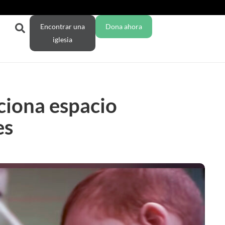
Encontrar una
Dona ahora
iglesia
rciona espacio
es