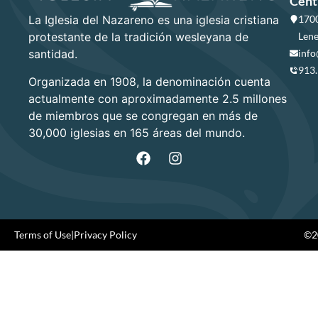
Cent
La Iglesia del Nazareno es una iglesia cristiana
1700
protestante de la tradición wesleyana de
Lene
santidad.
info
913
Organizada en 1908, la denominación cuenta
actualmente con aproximadamente 2.5 millones
de miembros que se congregan en más de
30,000 iglesias en 165 áreas del mundo.
Terms of Use
|
Privacy Policy
©20