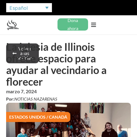
Español
Dona
ahora
La iglesia de Illinois
Volver
a las
ofrece espacio para
noticias
ayudar al vecindario a
florecer
marzo 7, 2024
Por:
NOTICIAS NAZARENAS
ESTADOS UNIDOS / CANADÁ