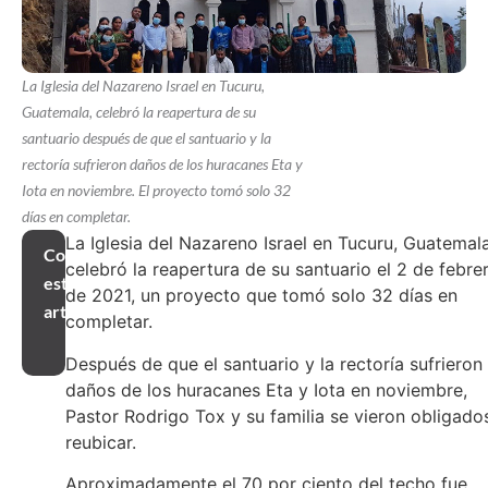
La Iglesia del Nazareno Israel en Tucuru,
Guatemala, celebró la reapertura de su
santuario después de que el santuario y la
rectoría sufrieron daños de los huracanes Eta y
Iota en noviembre. El proyecto tomó solo 32
días en completar.
La Iglesia del Nazareno Israel en Tucuru, Guatemala
Compartir
celebró la reapertura de su santuario el 2 de febre
este
de 2021, un proyecto que tomó solo 32 días en
artículo
completar.
Después de que el santuario y la rectoría sufrieron
daños de los huracanes Eta y Iota en noviembre,
Pastor Rodrigo Tox y su familia se vieron obligado
reubicar.
Aproximadamente el 70 por ciento del techo fue