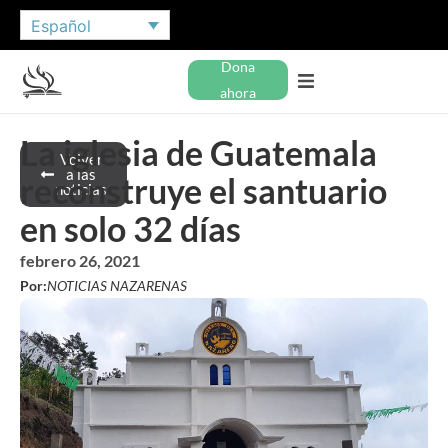
Español
Dona
ahora
La iglesia de Guatemala
Volver
a las
reconstruye el santuario
noticias
en solo 32 días
febrero 26, 2021
Por:
NOTICIAS NAZARENAS