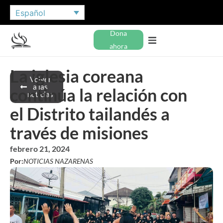
Español
Dona
ahora
La iglesia coreana
Volver
a las
continúa la relación con
noticias
el Distrito tailandés a
través de misiones
febrero 21, 2024
Por:
NOTICIAS NAZARENAS