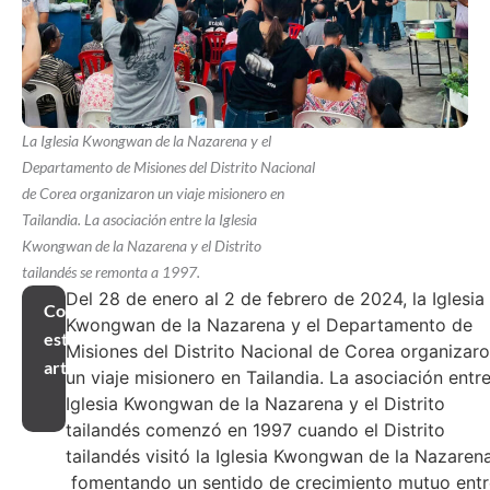
La Iglesia Kwongwan de la Nazarena y el
Departamento de Misiones del Distrito Nacional
de Corea organizaron un viaje misionero en
Tailandia. La asociación entre la Iglesia
Kwongwan de la Nazarena y el Distrito
tailandés se remonta a 1997.
Del 28 de enero al 2 de febrero de 2024, la Iglesia
Compartir
Kwongwan de la Nazarena y el Departamento de
este
Misiones del Distrito Nacional de Corea organizar
artículo
un viaje misionero en Tailandia. La asociación entre
Iglesia Kwongwan de la Nazarena y el Distrito
tailandés comenzó en 1997 cuando el Distrito
tailandés visitó la Iglesia Kwongwan de la Nazarena
fomentando un sentido de crecimiento mutuo entr