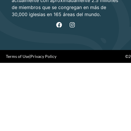
actualmente con aproximadamente 2.5 millones
de miembros que se congregan en más de
30,000 iglesias en 165 áreas del mundo.
Terms of Use
|
Privacy Policy
©20