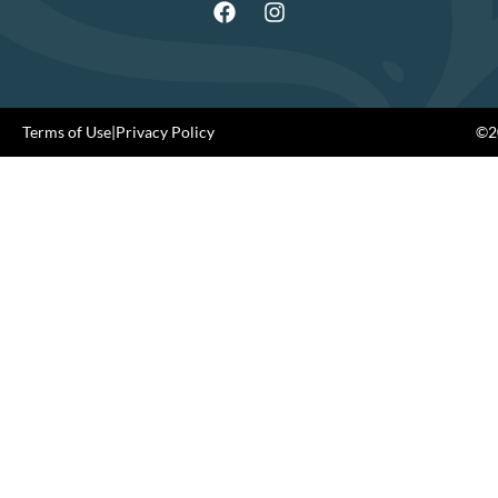
Terms of Use
|
Privacy Policy
©20