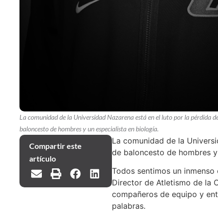
La comunidad de la Universidad Nazarena está en el luto por la pérdida d
baloncesto de hombres y un especialista en biología.
La comunidad de la Universi
Compartir este
de baloncesto de hombres y u
artículo
Todos sentimos un inmenso d
Director de Atletismo de l
compañeros de equipo y entre
palabras.