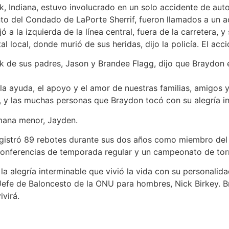
ek, Indiana, estuvo involucrado en un solo accidente de au
nto del Condado de LaPorte Sherrif, fueron llamados a un 
 a la izquierda de la línea central, fuera de la carretera, y 
al local, donde murió de sus heridas, dijo la policía. El acc
 de sus padres, Jason y Brandee Flagg, dijo que Braydon 
 ayuda, el apoyo y el amor de nuestras familias, amigos y
 y las muchas personas que Braydon tocó con su alegría inf
mana menor, Jayden.
gistró 89 rebotes durante sus dos años como miembro del
e conferencias de temporada regular y un campeonato de to
a alegría interminable que vivió la vida con su personalid
n Jefe de Baloncesto de la ONU para hombres, Nick Birkey.
virá.