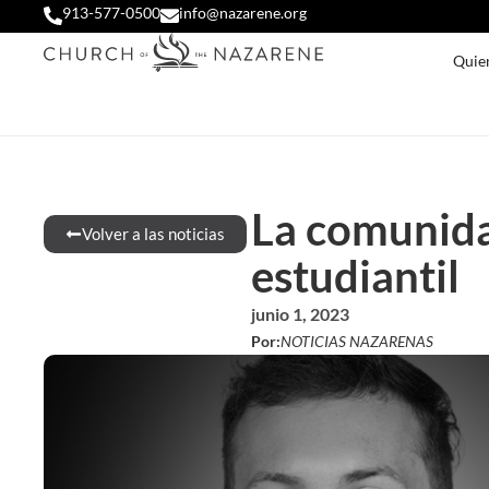
913-577-0500
info@nazarene.org
Quie
La comunidad
Volver a las noticias
estudiantil
junio 1, 2023
Por:
NOTICIAS NAZARENAS