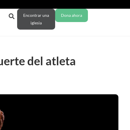
Encontrar una
Dona ahora
iglesia
erte del atleta