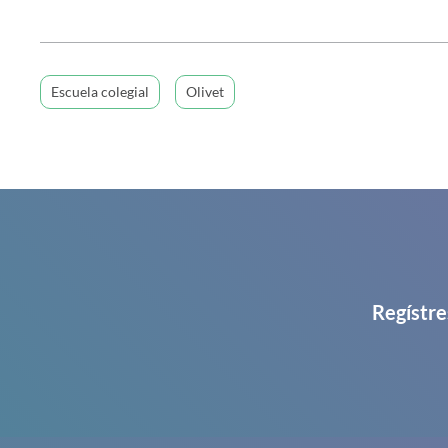
Escuela colegial
Olivet
Regístre