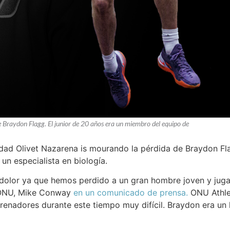
e Braydon Flagg. El junior de 20 años era un miembro del equipo de
dad Olivet Nazarena is mourando la pérdida de Braydon Fla
n especialista en biología.
olor ya que hemos perdido a un gran hombre joven y jugad
a ONU, Mike Conway
en un comunicado de prensa.
ONU Athlet
nadores durante este tiempo muy difícil. Braydon era un h