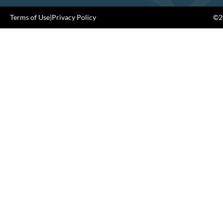
Terms of Use
|
Privacy Policy
©20