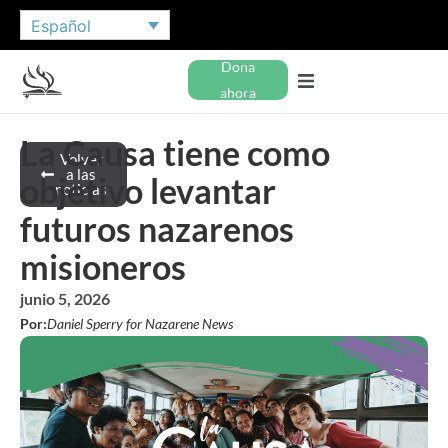
Español
Dona
ahora
La Causa tiene como
Volver
a las
objetivo levantar
noticias
futuros nazarenos
misioneros
junio 5, 2026
Por:
Daniel Sperry for Nazarene News