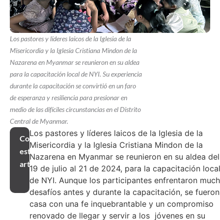
Los pastores y líderes laicos de la Iglesia de la
Misericordia y la Iglesia Cristiana Mindon de la
Nazarena en Myanmar se reunieron en su aldea
para la capacitación local de NYI. Su experiencia
durante la capacitación se convirtió en un faro
de esperanza y resiliencia para presionar en
medio de las difíciles circunstancias en el Distrito
Central de Myanmar.
Los pastores y líderes laicos de la Iglesia de la
Compartir
Misericordia y la Iglesia Cristiana Mindon de la
este
Nazarena en Myanmar se reunieron en su aldea del
artículo
19 de julio al 21 de 2024, para la capacitación loca
de NYI. Aunque los participantes enfrentaron muc
desafíos antes y durante la capacitación, se fueron
casa con una fe inquebrantable y un compromiso
renovado de llegar y servir a los jóvenes en su