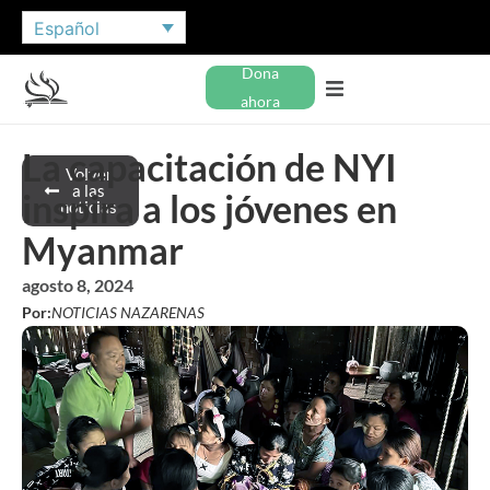
Español
Dona
ahora
La capacitación de NYI
Volver
a las
inspira a los jóvenes en
noticias
Myanmar
agosto 8, 2024
Por:
NOTICIAS NAZARENAS