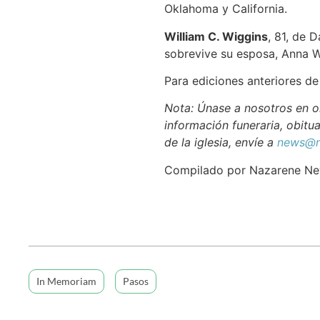
Oklahoma y California.
William C. Wiggins
, 81, de D
sobrevive su esposa, Anna W
Para ediciones anteriores d
Nota: Únase a nosotros en or
información funeraria, obitua
de la iglesia, envíe a
news@n
Compilado por Nazarene N
In Memoriam
Pasos