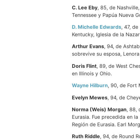
C. Lee Eby
, 85, de Nashville
Tennessee y Papúa Nueva Gu
D. Michelle Edwards
, 47, d
Kentucky, Iglesia de la Nazar
Arthur Evans
, 94, de Ashtab
sobrevive su esposa, Lenora
Doris Flint
, 89, de West Ches
en Illinois y Ohio.
Wayne Hilburn
, 90, de Fort 
Evelyn Mewes
, 94, de Chey
Norma (Weis) Morgan
, 88,
Eurasia. Fue precedida en la 
Región de Eurasia. Earl Mor
Ruth Riddle
, 94, de Round Ro