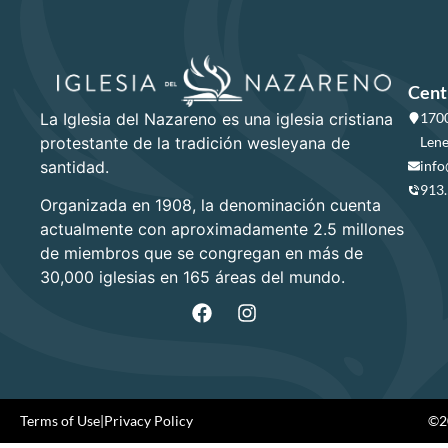
Cent
La Iglesia del Nazareno es una iglesia cristiana
1700
protestante de la tradición wesleyana de
Lene
santidad.
info
913
Organizada en 1908, la denominación cuenta
actualmente con aproximadamente 2.5 millones
de miembros que se congregan en más de
30,000 iglesias en 165 áreas del mundo.
Terms of Use
|
Privacy Policy
©20