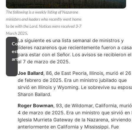
The following is a weekly listing of Nazarene
ministers and leaders who recently went home
to be with the Lord. Notices were received 3-7
March 2025.
La siguiente es una lista semanal de ministros y
Compartir
líderes nazarenos que recientemente fueron a casa
este
para estar con el Señor. Los avisos se recibieron el
artículo
al 7 de marzo de 2025.
Joe Ballard
, 86, de East Peoria, Illinois, murió el 26
de febrero de 2025. Era un ministro jubilado que
sirvió en Illinois y Wyoming. Le sobrevive su espos
Sharon Ballard.
Roger Bowman
, 93, de Wildomar, California, murió
4 de marzo de 2025. Era un ministro que sirvió en 
Iglesia Murrieta Gateway de la Nazarena, sirviendo
anteriormente en California y Mississippi. Fue