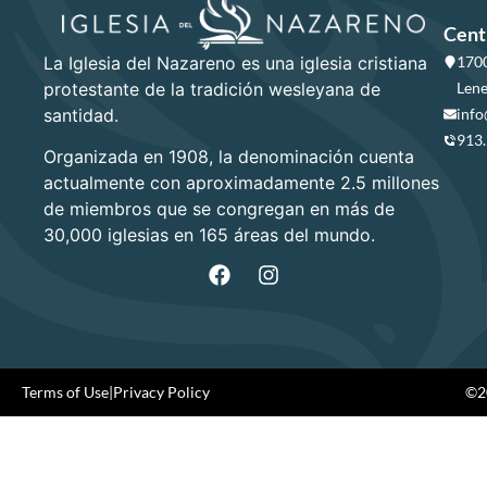
Cent
La Iglesia del Nazareno es una iglesia cristiana
1700
protestante de la tradición wesleyana de
Lene
santidad.
info
913
Organizada en 1908, la denominación cuenta
actualmente con aproximadamente 2.5 millones
de miembros que se congregan en más de
30,000 iglesias en 165 áreas del mundo.
Terms of Use
|
Privacy Policy
©20