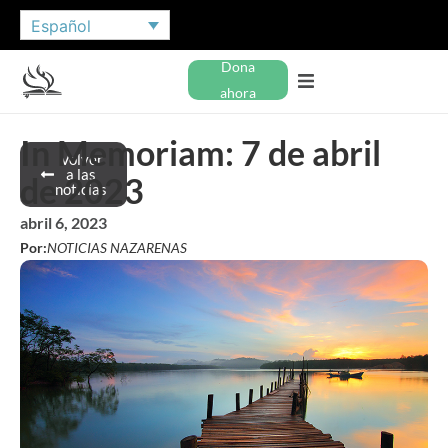
Español
Dona
ahora
In Memoriam: 7 de abril
Volver
a las
de 2023
noticias
abril 6, 2023
Por:
NOTICIAS NAZARENAS