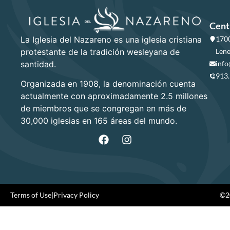
Cent
La Iglesia del Nazareno es una iglesia cristiana
1700
protestante de la tradición wesleyana de
Lene
santidad.
info
913
Organizada en 1908, la denominación cuenta
actualmente con aproximadamente 2.5 millones
de miembros que se congregan en más de
30,000 iglesias en 165 áreas del mundo.
Terms of Use
|
Privacy Policy
©20