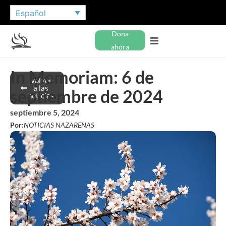
Español
Dona
ahora
In Memoriam: 6 de
Volver
a las
septiembre de 2024
noticias
septiembre 5, 2024
Por:
NOTICIAS NAZARENAS