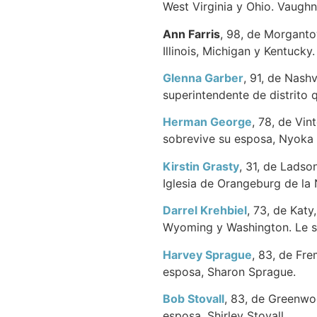
West Virginia y Ohio. Vaughn 
Ann Farris
, 98, de Morgantow
Illinois, Michigan y Kentucky
Glenna Garber
, 91, de Nashv
superintendente de distrito q
Herman George
, 78, de Vin
sobrevive su esposa, Nyoka
Kirstin Grasty
, 31, de Ladso
Iglesia de Orangeburg de la 
Darrel Krehbiel
, 73, de Katy
Wyoming y Washington. Le so
Harvey Sprague
, 83, de Fre
esposa, Sharon Sprague.
Bob Stovall
, 83, de Greenwo
esposa, Shirley Stovall.