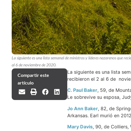
La siguiente es una lista semanal de ministros y líderes nazarenos que reci
al 6 de noviembre de 2020.
La siguiente es una lista se
Compartir este
recibieron el 2 al 6 de nov
artículo
C. Paul Baker
, 59, de Mounta
Le sobrevive su esposa, Jud
Jo Ann Baker
, 82, de Spring
Arkansas. Earl murió en 2012
Mary Davis
, 90, de Colliers