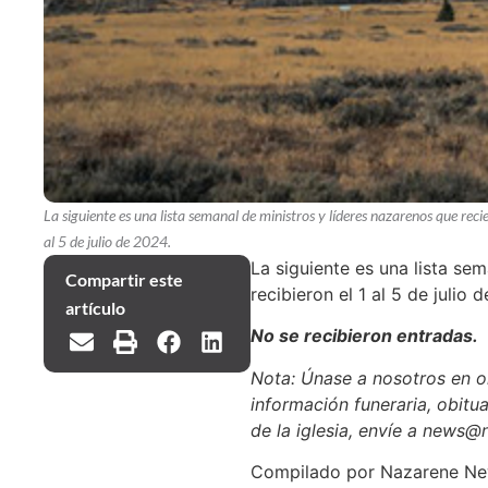
La siguiente es una lista semanal de ministros y líderes nazarenos que reci
al 5 de julio de 2024.
La siguiente es una lista se
Compartir este
recibieron el 1 al 5 de julio 
artículo
No se recibieron entradas.
Nota: Únase a nosotros en or
información funeraria, obitua
de la iglesia, envíe a news@
Compilado por Nazarene N