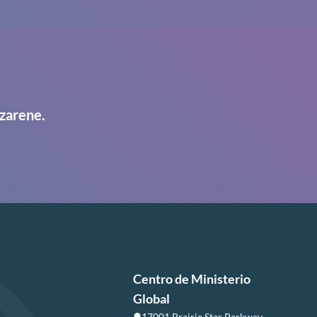
zarene.
Centro de Ministerio
Global
17001 Prairie Star Parkway