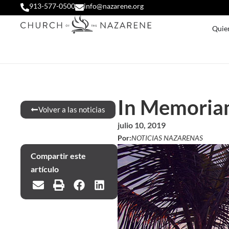
913-577-0500
info@nazarene.org
Quie
In Memoriam
Volver a las noticias
julio 10, 2019
Por:
NOTICIAS NAZARENAS
Compartir este
artículo