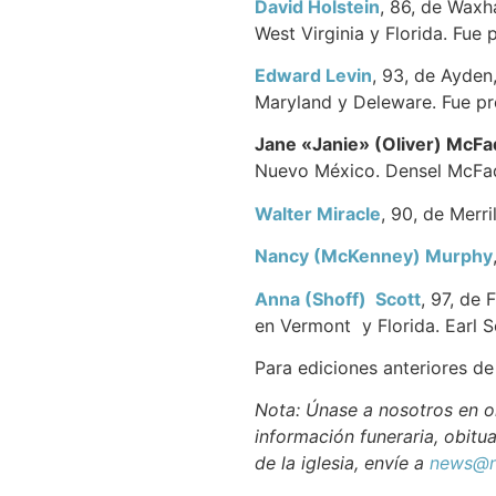
David Holstein
, 86, de Waxha
West Virginia y Florida. Fue
Edward Levin
, 93, de Ayden
Maryland y Deleware. Fue pr
Jane «Janie» (Oliver) McF
Nuevo México. Densel McFa
Walter Miracle
, 90, de Merri
Nancy (McKenney) Murphy
Anna (Shoff) Scott
, 97, de 
en Vermont y Florida. Earl 
Para ediciones anteriores d
Nota: Únase a nosotros en or
información funeraria, obitua
de la iglesia, envíe a
news@n