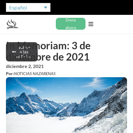
Español
Dona
ahora
In Memoriam: 3 de
Volver
a las
diciembre de 2021
noticias
diciembre 2, 2021
Por:
NOTICIAS NAZARENAS