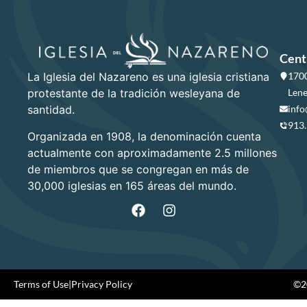
Cent
La Iglesia del Nazareno es una iglesia cristiana
1700
protestante de la tradición wesleyana de
Lene
santidad.
info
913
Organizada en 1908, la denominación cuenta
actualmente con aproximadamente 2.5 millones
de miembros que se congregan en más de
30,000 iglesias en 165 áreas del mundo.
Terms of Use
|
Privacy Policy
©20