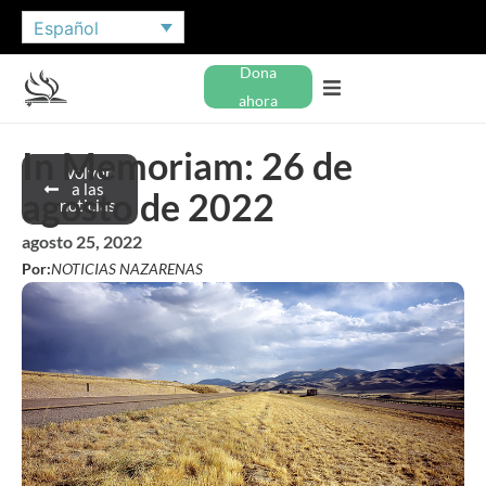
Español
Dona
ahora
In Memoriam: 26 de
Volver
a las
agosto de 2022
noticias
agosto 25, 2022
Por:
NOTICIAS NAZARENAS