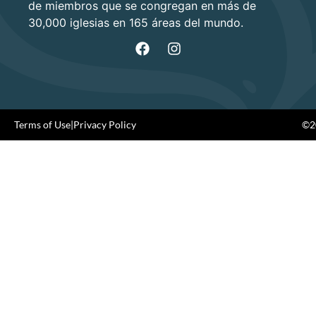
de miembros que se congregan en más de
30,000 iglesias en 165 áreas del mundo.
Terms of Use
|
Privacy Policy
©20