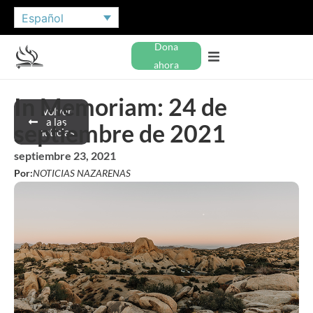
Español
Dona
ahora
In Memoriam: 24 de
Volver
a las
septiembre de 2021
noticias
septiembre 23, 2021
Por:
NOTICIAS NAZARENAS