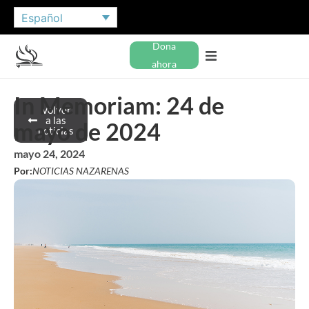
Español
Dona
ahora
In Memoriam: 24 de
Volver
a las
mayo de 2024
noticias
mayo 24, 2024
Por:
NOTICIAS NAZARENAS