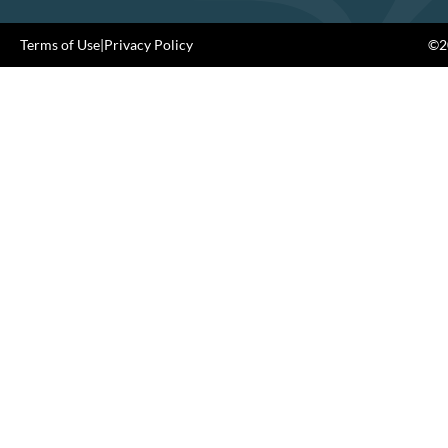
Terms of Use
|
Privacy Policy
©20