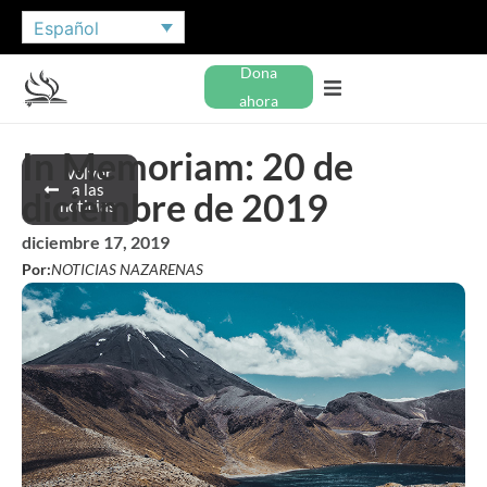
Español
Dona
ahora
In Memoriam: 20 de
Volver
a las
diciembre de 2019
noticias
diciembre 17, 2019
Por:
NOTICIAS NAZARENAS