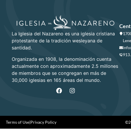
Cent
La Iglesia del Nazareno es una iglesia cristiana
1700
protestante de la tradición wesleyana de
Lene
santidad.
info
913
Organizada en 1908, la denominación cuenta
actualmente con aproximadamente 2.5 millones
de miembros que se congregan en más de
30,000 iglesias en 165 áreas del mundo.
Terms of Use
|
Privacy Policy
©20