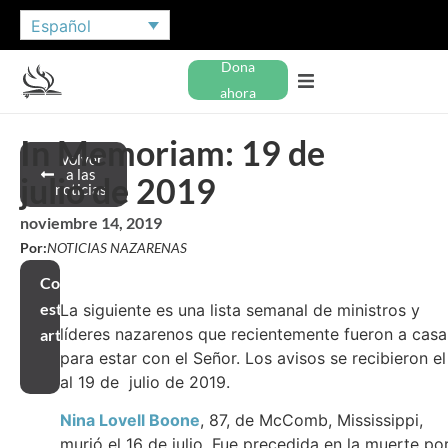
Español
Dona
ahora
In Memoriam: 19 de
Volver
a las
julio de 2019
noticias
noviembre 14, 2019
Por:
NOTICIAS NAZARENAS
Compartir
este
La siguiente es una lista semanal de ministros y
líderes nazarenos que recientemente fueron a casa
artículo
para estar con el Señor. Los avisos se recibieron el
al 19 de julio de 2019.
Nina Lovell Boone
, 87, de McComb, Mississippi,
murió el 16 de julio. Fue precedida en la muerte po