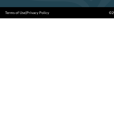
Terms of Use
|
Privacy Policy
©20