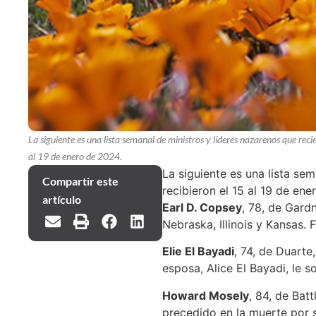
La siguiente es una lista semanal de ministros y líderes nazarenos que reci
al 19 de enero de 2024.
La siguiente es una lista se
Compartir este
recibieron el 15 al 19 de ene
artículo
Earl D. Copsey
, 78, de Gard
Nebraska, Illinois y Kansas.
Elie El Bayadi
, 74, de Duarte
esposa, Alice El Bayadi, le s
Howard Mosely
, 84, de Bat
precedido en la muerte por 