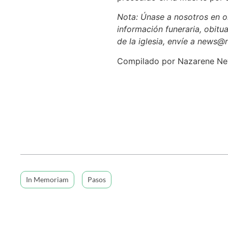
Nota: Únase a nosotros en or
información funeraria, obitua
de la iglesia, envíe a news@
Compilado por Nazarene N
In Memoriam
Pasos