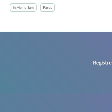
In Memoriam
Pasos
Regístre