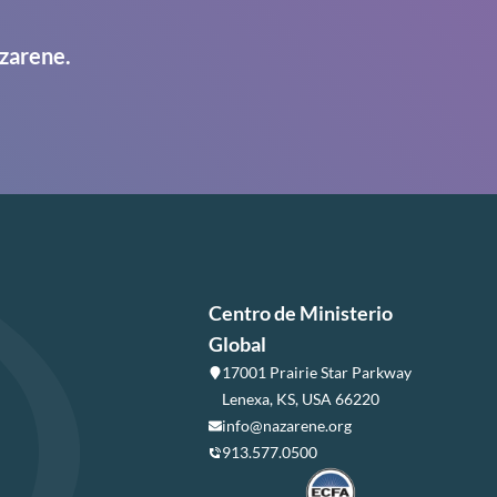
zarene.
Centro de Ministerio
Global
17001 Prairie Star Parkway
Lenexa, KS, USA 66220
info@nazarene.org
913.577.0500