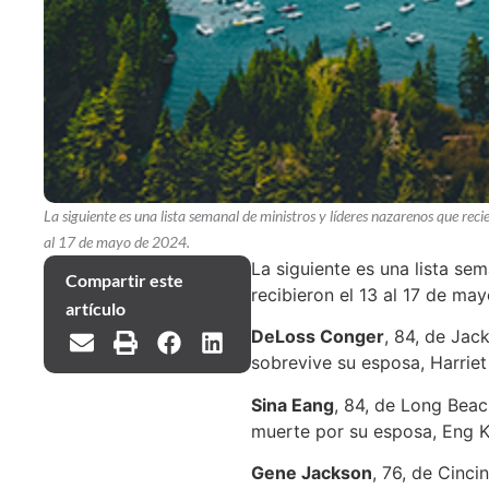
La siguiente es una lista semanal de ministros y líderes nazarenos que reci
al 17 de mayo de 2024.
La siguiente es una lista se
Compartir este
recibieron el 13 al 17 de ma
artículo
DeLoss Conger
, 84, de Jack
sobrevive su esposa, Harrie
Sina Eang
, 84, de Long Beach
muerte por su esposa, Eng K
Gene Jackson
, 76, de Cinci