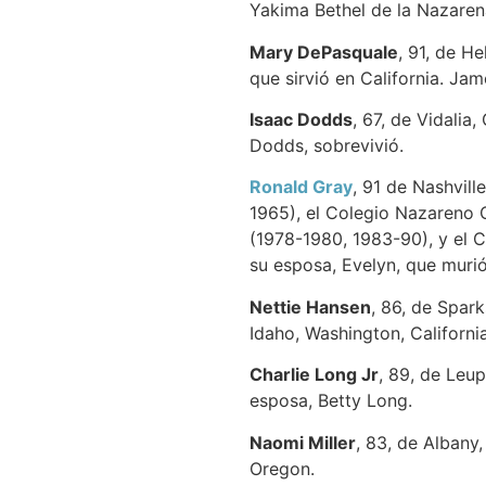
Yakima Bethel de la Nazare
Mary DePasquale
, 91, de H
que sirvió en California. Ja
Isaac Dodds
, 67, de Vidalia
Dodds, sobrevivió.
Ronald Gray
, 91 de Nashvill
1965), el Colegio Nazareno 
(1978-1980, 1983-90), y el 
su esposa, Evelyn, que muri
Nettie Hansen
, 86, de Spar
Idaho, Washington, Californi
Charlie Long Jr
, 89, de Leup
esposa, Betty Long.
Naomi Miller
, 83, de Albany
Oregon.