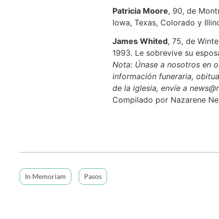
Patricia Moore
, 90, de Mont
Iowa, Texas, Colorado y Illin
James Whited
, 75, de Wint
1993. Le sobrevive su espos
Nota: Únase a nosotros en or
información funeraria, obitua
de la iglesia, envíe a news@
Compilado por Nazarene N
In Memoriam
Pasos