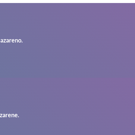
Nazareno.
zarene.