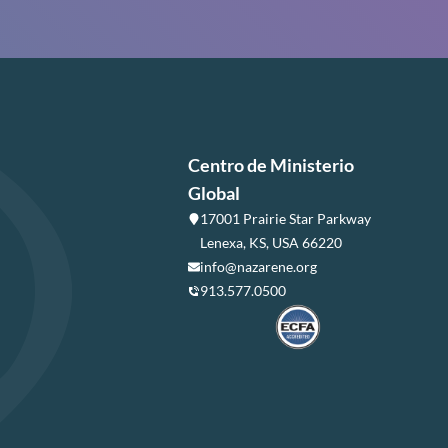
Centro de Ministerio
Global
17001 Prairie Star Parkway
Lenexa, KS, USA 66220
info@nazarene.org
913.577.0500