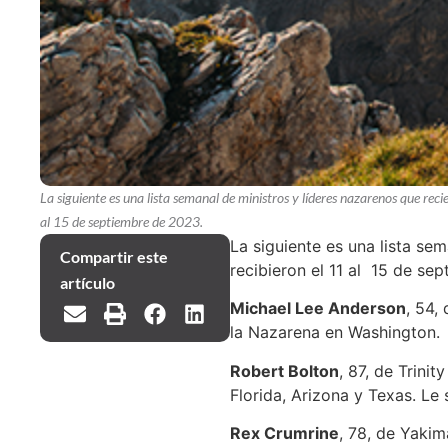
La siguiente es una lista semanal de ministros y líderes nazarenos que reci
al 15 de septiembre de 2023.
La siguiente es una lista se
Compartir este
recibieron el 11 al 15 de se
artículo
Michael Lee Anderson
, 54,
la Nazarena en Washington.
Robert Bolton
, 87, de Trini
Florida, Arizona y Texas. Le
Rex Crumrine
, 78, de Yakim