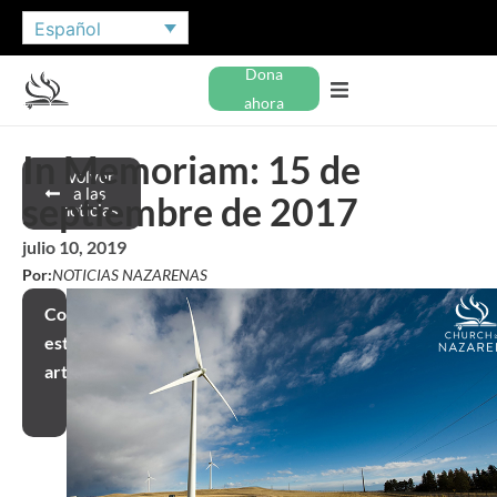
Español
Dona
ahora
In Memoriam: 15 de
Volver
a las
septiembre de 2017
noticias
julio 10, 2019
Por:
NOTICIAS NAZARENAS
Compartir
este
artículo