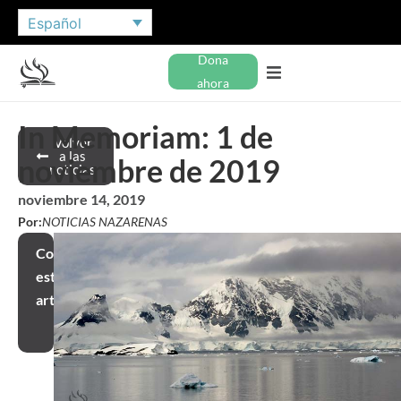
Español
Dona
ahora
In Memoriam: 1 de
Volver
a las
noviembre de 2019
noticias
noviembre 14, 2019
Por:
NOTICIAS NAZARENAS
Compartir
este
artículo