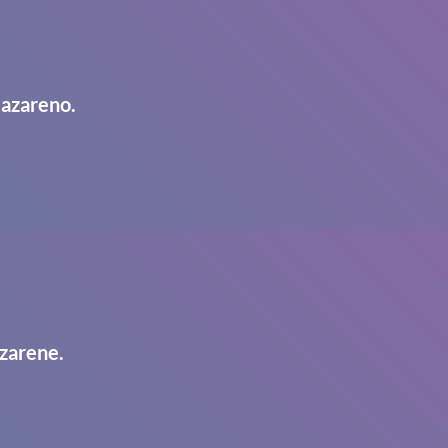
Nazareno.
zarene.