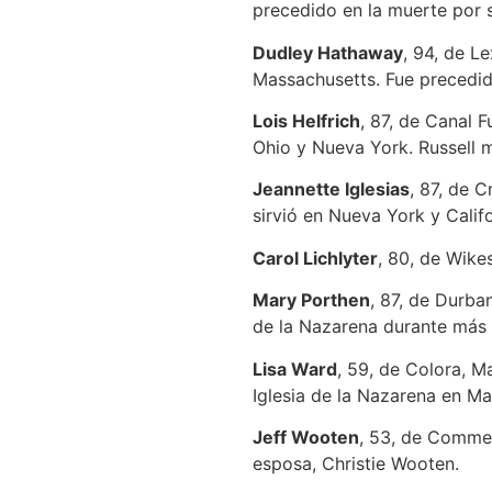
precedido en la muerte por 
Dudley Hathaway
, 94, de L
Massachusetts. Fue precedid
Lois Helfrich
, 87, de Canal F
Ohio y Nueva York. Russell m
Jeannette Iglesias
, 87, de C
sirvió en Nueva York y Calif
Carol Lichlyter
, 80, de Wike
Mary Porthen
, 87, de Durba
de la Nazarena durante más 
Lisa Ward
, 59, de Colora, 
Iglesia de la Nazarena en M
Jeff Wooten
, 53, de Commer
esposa, Christie Wooten.