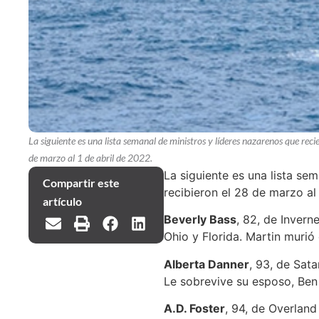
La siguiente es una lista semanal de ministros y líderes nazarenos que reci
de marzo al 1 de abril de 2022.
La siguiente es una lista se
Compartir este
recibieron el 28 de marzo al 
artículo
Beverly Bass
, 82, de Invern
Ohio y Florida. Martin murió
Alberta Danner
, 93, de Sata
Le sobrevive su esposo, Ben
A.D. Foster
, 94, de Overland