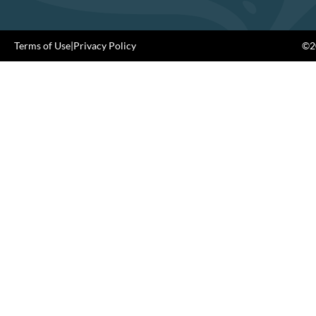
Terms of Use
|
Privacy Policy
©20