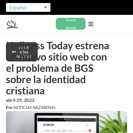
Español
Dona
ahora
Holiness Today estrena
Volver
a las
un nuevo sitio web con
noticias
el problema de BGS
sobre la identidad
cristiana
abril 29, 2022
Por:
NOTICIAS NAZARENAS