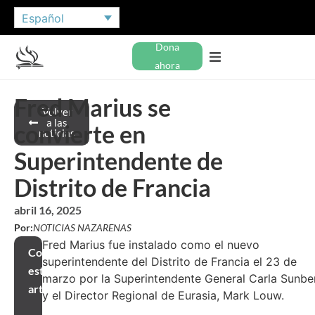
Español
Dona
ahora
Fred Marius se
Volver
a las
convierte en
noticias
Superintendente de
Distrito de Francia
abril 16, 2025
Por:
NOTICIAS NAZARENAS
Fred Marius fue instalado como el nuevo
Compartir
superintendente del Distrito de Francia el 23 de
este
marzo por la Superintendente General Carla Sunbe
artículo
y el Director Regional de Eurasia, Mark Louw.