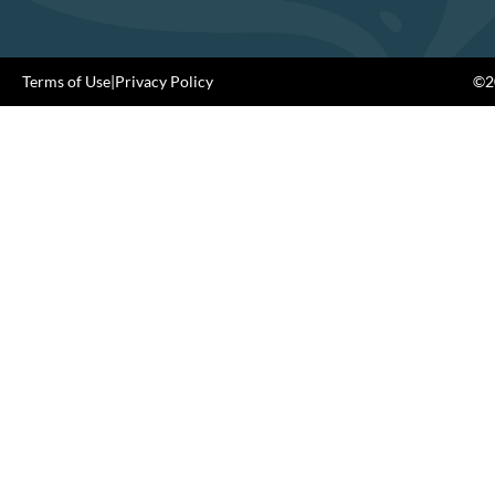
Terms of Use
|
Privacy Policy
©20