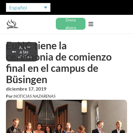
Español
Dona
ahora
EuNC tiene la
Volver
a las
ceremonia de comienzo
noticias
final en el campus de
Büsingen
diciembre 17, 2019
Por:
NOTICIAS NAZARENAS