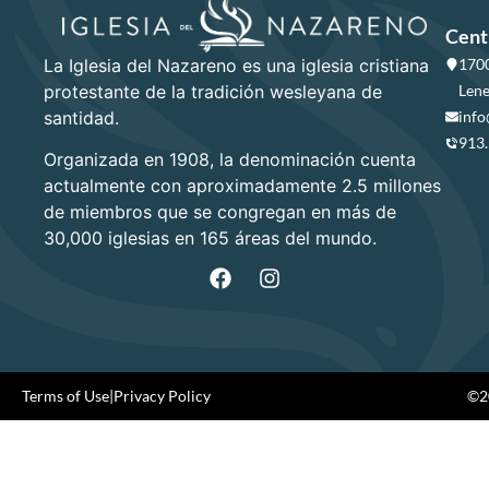
Cent
La Iglesia del Nazareno es una iglesia cristiana
1700
protestante de la tradición wesleyana de
Lene
santidad.
info
913
Organizada en 1908, la denominación cuenta
actualmente con aproximadamente 2.5 millones
de miembros que se congregan en más de
30,000 iglesias en 165 áreas del mundo.
Terms of Use
|
Privacy Policy
©20