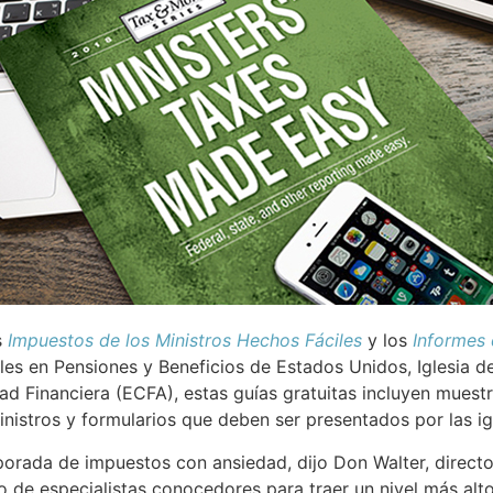
s
Impuestos de los Ministros Hechos Fáciles
y los
Informes 
bles en Pensiones y Beneficios de Estados Unidos, Iglesia 
d Financiera (ECFA), estas guías gratuitas incluyen muest
istros y formularios que deben ser presentados por las igl
orada de impuestos con ansiedad, dijo Don Walter, directo
 de especialistas conocedores para traer un nivel más alto