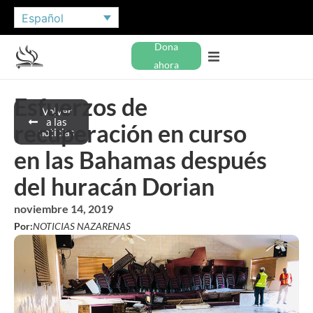
Español
Dona
ahora
Esfuerzos de
Volver
a las
recuperación en curso
noticias
en las Bahamas después
del huracán Dorian
noviembre 14, 2019
Por:
NOTICIAS NAZARENAS