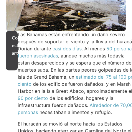
Las Bahamas están enfrentando un daño severo
Compartir
después de soportar el viento y la lluvia del hurac
este
Dorian durante
casi dos días
. Al menos
50 persona
artículo
fueron asesinadas
, aunque muchos más todavía
están desaparecidos y se espera que el número de
muertes suba. En las partes peores golpeadas de l
Isla de Grand Bahama, un
estimado del 75 al 100 p
ciento
de los edificios fueron dañados, y en Marsh
Harbor en la Isla Great Abaco, aproximadamente e
90 por ciento
de los edificios, hogares y la
infraestructura fueron dañados.
Alrededor de 70,0
personas
necesitaban alimentos y refugio.
El huracán se movió al norte hacia los Estados
Unidos, haciendo aterrizar en Carolina del Norte el