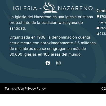
Cent
La Iglesia del Nazareno es una iglesia cristiana
1700
protestante de la tradición wesleyana de
Lene
santidad.
info
913
Organizada en 1908, la denominación cuenta
actualmente con aproximadamente 2.5 millones
de miembros que se congregan en más de
30,000 iglesias en 165 áreas del mundo.
Terms of Use
|
Privacy Policy
©20