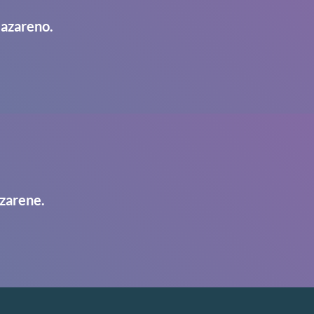
Nazareno.
zarene.