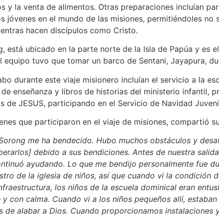
 y la venta de alimentos. Otras preparaciones incluían par
s jóvenes en el mundo de las misiones, permitiéndoles no s
ientras hacen discípulos como Cristo.
, está ubicado en la parte norte de la Isla de Papúa y es el
el equipo tuvo que tomar un barco de Sentani, Jayapura, d
bo durante este viaje misionero incluían el servicio a la es
de enseñanza y libros de historias del ministerio infantil,
as de JESUS, participando en el Servicio de Navidad Juveni
venes que participaron en el viaje de misiones, compartió su
n Sorong me ha bendecido. Hubo muchos obstáculos y desafí
rarlos] debido a sus bendiciones. Antes de nuestra salid
ntinuó ayudando. Lo que me bendijo personalmente fue duran
ro de la iglesia de niños, así que cuando vi la condición d
nfraestructura, los niños de la escuela dominical eran entus
 y con calma. Cuando vi a los niños pequeños allí, estaban
s de alabar a Dios. Cuando proporcionamos instalaciones y m