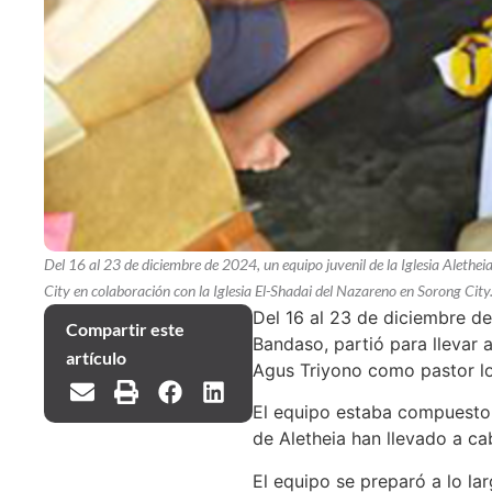
Del 16 al 23 de diciembre de 2024, un equipo juvenil de la Iglesia Alethe
City en colaboración con la Iglesia El-Shadai del Nazareno en Sorong City
Del 16 al 23 de diciembre de
Compartir este
Bandaso, partió para llevar 
artículo
Agus Triyono como pastor l
El equipo estaba compuesto p
de Aletheia han llevado a ca
El equipo se preparó a lo la