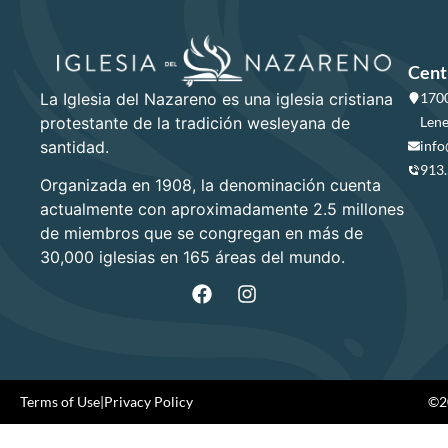
Cent
La Iglesia del Nazareno es una iglesia cristiana
1700
protestante de la tradición wesleyana de
Lene
santidad.
info
913
Organizada en 1908, la denominación cuenta
actualmente con aproximadamente 2.5 millones
de miembros que se congregan en más de
30,000 iglesias en 165 áreas del mundo.
Terms of Use
|
Privacy Policy
©20