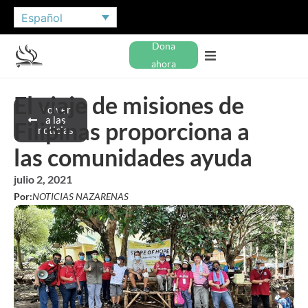
Español
Dona
ahora
El viaje de misiones de
Volver
a las
Filipinas proporciona a
noticias
las comunidades ayuda
julio 2, 2021
Por:
NOTICIAS NAZARENAS