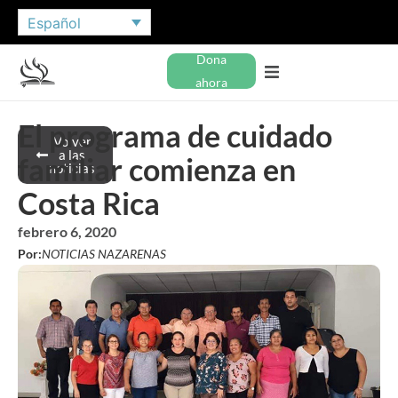
Español
Dona
ahora
El programa de cuidado
Volver
a las
familiar comienza en
noticias
Costa Rica
febrero 6, 2020
Por:
NOTICIAS NAZARENAS