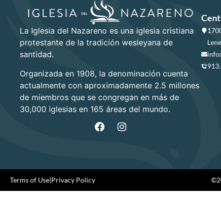
Cent
La Iglesia del Nazareno es una iglesia cristiana
1700
protestante de la tradición wesleyana de
Lene
santidad.
info
913
Organizada en 1908, la denominación cuenta
actualmente con aproximadamente 2.5 millones
de miembros que se congregan en más de
30,000 iglesias en 165 áreas del mundo.
Terms of Use
|
Privacy Policy
©20