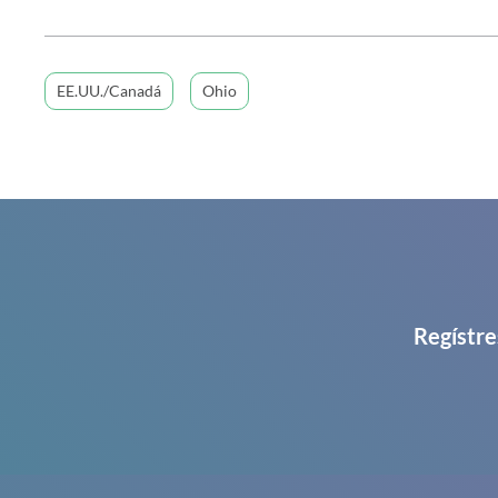
EE.UU./Canadá
Ohio
Regístre