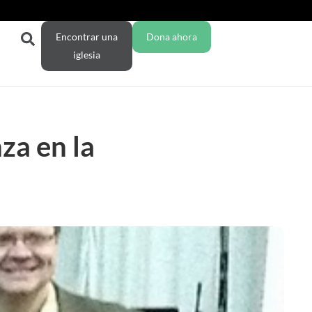
Encontrar una
Dona ahora
iglesia
za en la