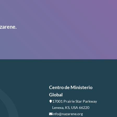
zarene.
Centro de Ministerio
Global
17001 Prairie Star Parkway
Lenexa, KS, USA 66220
info@nazarene.org