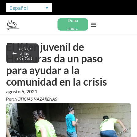
Español
Dona
ahora
El líder juvenil de
Volver
a las
Honduras da un paso
noticias
para ayudar a la
comunidad en la crisis
agosto 6, 2021
Por:
NOTICIAS NAZARENAS