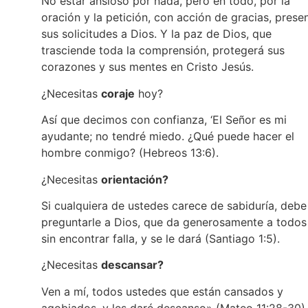
No estar ansioso por nada, pero en todo, por la
oración y la petición, con acción de gracias, prese
sus solicitudes a Dios. Y la paz de Dios, que
trasciende toda la comprensión, protegerá sus
corazones y sus mentes en Cristo Jesús.
¿Necesitas
coraje
hoy?
Así que decimos con confianza, ‘El Señor es mi
ayudante; no tendré miedo. ¿Qué puede hacer el
hombre conmigo? (Hebreos 13:6).
¿Necesitas
orientación?
Si cualquiera de ustedes carece de sabiduría, debe
preguntarle a Dios, que da generosamente a todos
sin encontrar falla, y se le dará (Santiago 1:5).
¿Necesitas
descansar?
Ven a mí, todos ustedes que están cansados y
agobiados, y les daré descanso» (Mateo 11:28-30).