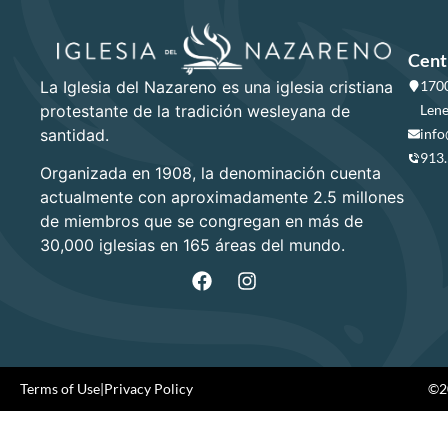
Cent
La Iglesia del Nazareno es una iglesia cristiana
1700
protestante de la tradición wesleyana de
Lene
santidad.
info
913
Organizada en 1908, la denominación cuenta
actualmente con aproximadamente 2.5 millones
de miembros que se congregan en más de
30,000 iglesias en 165 áreas del mundo.
Terms of Use
|
Privacy Policy
©20