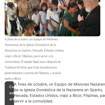
A fines de octubre, un Equipo de Misiones
Nazarenas de la Iglesia Doméstica de la
Nazarena en Sparks, Nevada, Estados Unidos,
viajó a Bicol, Filipinas, para servir a la
comunidad. El equipo llegó poco después de
Typhoon Kristine que trajo inundaciones
generalizadas a partes de Filipinas, y el peor
daño a Bicol.
A fines de octubre, un Equipo de Misiones Nazare
Compartir
de la Iglesia Doméstica de la Nazarena en Sparks,
este
Nevada, Estados Unidos, viajó a Bicol, Filipinas, pa
artículo
servir a la comunidad.