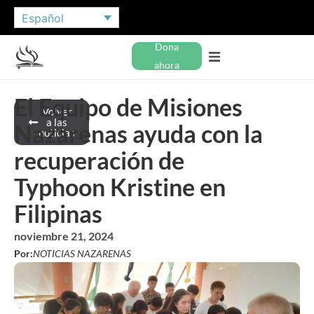
Español
Dona
ahora
El Equipo de Misiones
Volver
a las
Nazarenas ayuda con la
noticias
recuperación de
Typhoon Kristine en
Filipinas
noviembre 21, 2024
Por:
NOTICIAS NAZARENAS