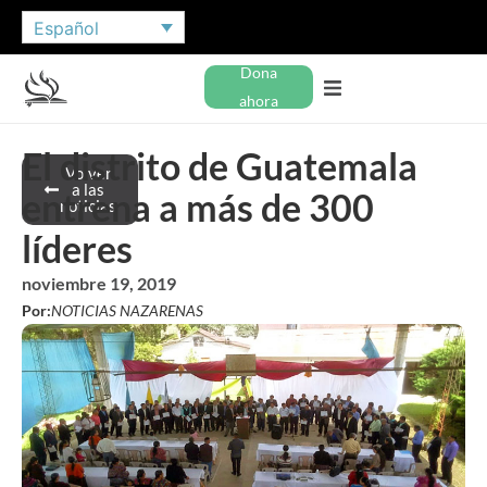
Español
Dona
ahora
El distrito de Guatemala
Volver
a las
entrena a más de 300
noticias
líderes
noviembre 19, 2019
Por:
NOTICIAS NAZARENAS