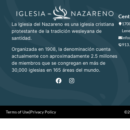
Cent
La Iglesia del Nazareno es una iglesia cristiana
1700
protestante de la tradición wesleyana de
Lene
santidad.
info
913
Organizada en 1908, la denominación cuenta
actualmente con aproximadamente 2.5 millones
de miembros que se congregan en más de
30,000 iglesias en 165 áreas del mundo.
Terms of Use
|
Privacy Policy
©20