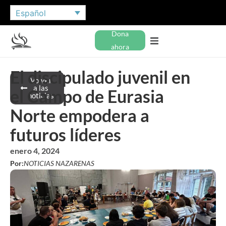
Español
Dona
ahora
El discipulado juvenil en
Volver
a las
el Campo de Eurasia
noticias
Norte empodera a
futuros líderes
enero 4, 2024
Por:
NOTICIAS NAZARENAS