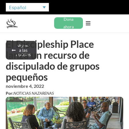
Español
Dona
ahora
El Discipleship Place
Volver
a las
lanza un recurso de
noticias
discipulado de grupos
pequeños
noviembre 4, 2022
Por:
NOTICIAS NAZARENAS