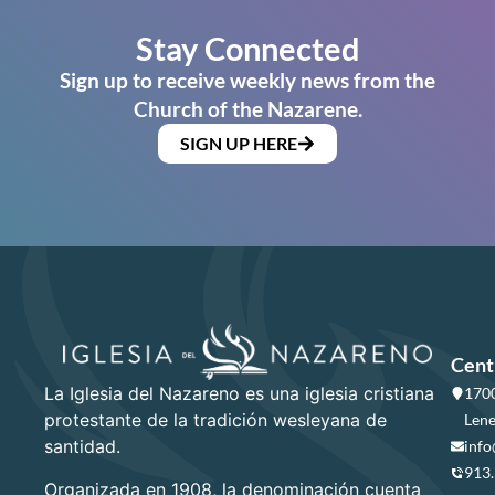
Stay Connected
Sign up to receive weekly news from the
Church of the Nazarene.
SIGN UP HERE
Cent
La Iglesia del Nazareno es una iglesia cristiana
1700
protestante de la tradición wesleyana de
Lene
santidad.
info
913
Organizada en 1908, la denominación cuenta