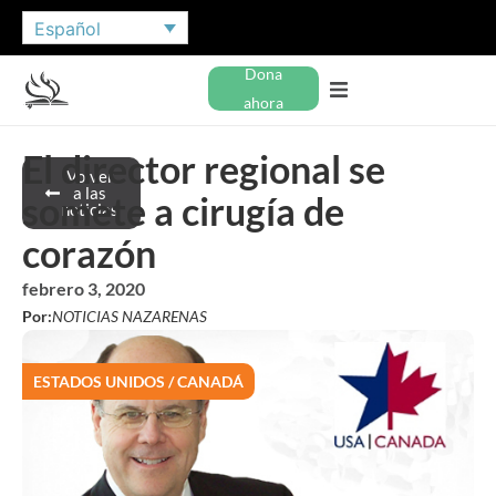
Español
Dona
ahora
El director regional se
Volver
a las
somete a cirugía de
noticias
corazón
febrero 3, 2020
Por:
NOTICIAS NAZARENAS
ESTADOS UNIDOS / CANADÁ