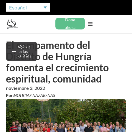
Español
Dona
ahora
El campamento del
Volver
a las
Distrito de Hungría
noticias
fomenta el crecimiento
espiritual, comunidad
noviembre 3, 2022
Por:
NOTICIAS NAZARENAS