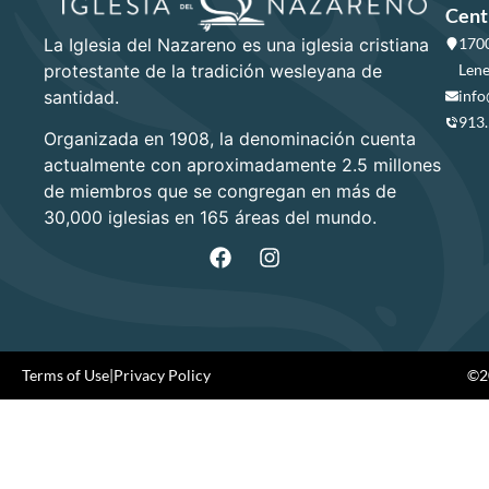
Cent
La Iglesia del Nazareno es una iglesia cristiana
1700
protestante de la tradición wesleyana de
Lene
santidad.
info
913
Organizada en 1908, la denominación cuenta
actualmente con aproximadamente 2.5 millones
de miembros que se congregan en más de
30,000 iglesias en 165 áreas del mundo.
Terms of Use
|
Privacy Policy
©20