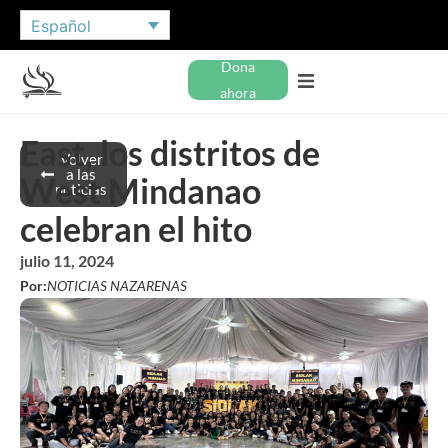
Español
Dona
ahora
East, los distritos de
Volver
a las
West Mindanao
noticias
celebran el hito
julio 11, 2024
Por:
NOTICIAS NAZARENAS