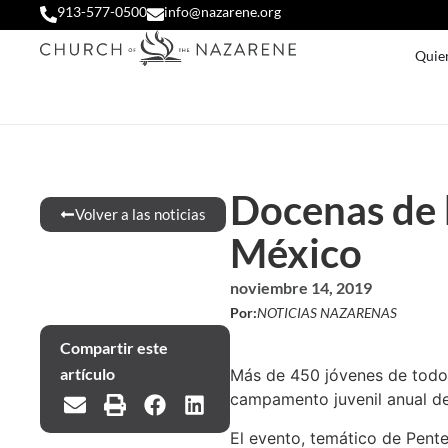
913-577-0500
info@nazarene.org
Quie
Docenas de 
Volver a las noticias
México
noviembre 14, 2019
Por:
NOTICIAS NAZARENAS
Compartir este
artículo
Más de 450 jóvenes de todo 
campamento juvenil anual del
El evento, temático de Pente